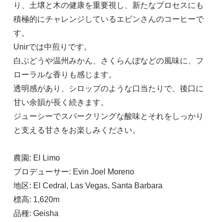
り、土壌と木の健康を重要視し、新たなプロセスにも
積極的にチャレンジしているエビンさんのコーヒーで
す。
Unirでは中煎りです。
白ぶどうや温州みかん、さくらんぼなどの風味に、フ
ローラルな香りも感じます。
透明感があり、シロップのような口当たりで、後口に
甘い余韻が長く続きます。
ジューシーでスパークリングな酸味とそれをしっかり
と支える甘さをお楽しみください。
豆のまま
農園: El Limo
100g
プロデューサー: Evin Joel Moreno
2,280円(税込)
地区: El Cedral, Las Vegas, Santa Barbara
標高: 1,620m
中挽き(ペーパーフィルター用)
品種: Geisha
100g