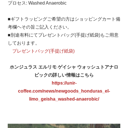
プロセス: Washed Anaerobic
2,280円(税込)
■ギフトラッピングご希望の方はショッピングカート備
中粗挽き(金属メッシュフィルター用)
考欄ヘその旨ご記入ください。
100g
2,280円(税込)
■別途有料にてプレゼントバッグ(手提げ紙袋)もご用意
しております。
粗挽き(フレンチプレス用)
プレゼントバッグ(手提げ紙袋)
100g
2,280円(税込)
ホンジュラス エルリモ ゲイシャ ウォッシュトアナロ
ビックの詳しい情報はこちら
その他挽き目(備考欄に詳細ご記入ください)
https://unir-
100g
coffee.com/news/newgoods_honduras_el-
2,280円(税込)
limo_geisha_washed-anaerobic/